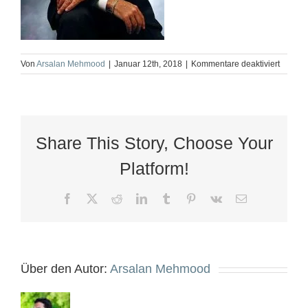
für
Von
Arsalan Mehmood
|
Januar 12th, 2018
|
Kommentare deaktiviert
OLYMP
DIGITA
CAME
Share This Story, Choose Your
Platform!
Facebook
X
Reddit
LinkedIn
Tumblr
Pinterest
Vk
E-
Mail
Über den Autor:
Arsalan Mehmood