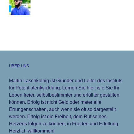
ÜBER UNS
Martin Laschkolnig ist Gründer und Leiter des Instituts
für Potentialentwicklung. Lernen Sie hier, wie Sie Ihr
Leben freier, selbstbestimmter und erfüllter gestalten
können. Erfolg ist nicht Geld oder materielle
Errungenschaften, auch wenn sie oft so dargestellt
werden. Erfolg ist die Freiheit, dem Ruf seines
Herzens folgen zu können, in Frieden und Erfüllung.
Herzlich willkommen!