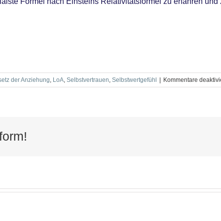
lste Formel nach Einsteins Relativitätsformel zu erfahren und 
etz der Anziehung
,
LoA
,
Selbstvertrauen
,
Selbstwertgefühl
|
Kommentare deaktivi
form!