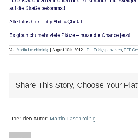
Lebenszweck zu entdecken oder zu schärfen, die zweitgenia
auf die Straße bekommst!
Alle Infos hier – http://bit.ly/Qhr9JL
Es gibt nicht mehr viele Plätze – nutze die Chance jetzt!
Von
Martin Laschkolnig
|
August 10th, 2012
|
Die Erfolgsprinzipien
,
EFT
,
Ges
Share This Story, Choose Your Plat
Über den Autor:
Martin Laschkolnig