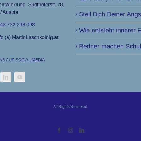
entwicklung, Südtirolerstr. 28,
/ Austria
Stell Dich Deiner Angs
43 732 298 098
Wie entsteht innerer 
fo (a) MartinLaschkolnig.at
Redner machen Schu
UNS AUF SOCIAL MEDIA
All Rights Reserved.
Facebook
Instagram
LinkedIn