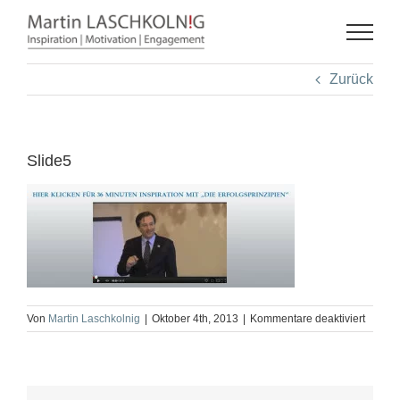
Zum
Inhalt
springen
Zurück
Slide5
für
Von
Martin Laschkolnig
|
Oktober 4th, 2013
|
Kommentare deaktiviert
Slide5