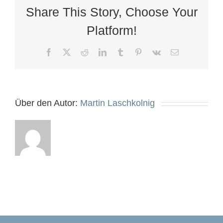
Share This Story, Choose Your
Platform!
Facebook
X
Reddit
LinkedIn
Tumblr
Pinterest
Vk
E-
Mail
Über den Autor:
Martin Laschkolnig