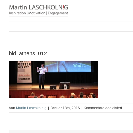
Zum
Inhalt
springen
bld_athens_012
für
Von
Martin Laschkolnig
|
Januar 18th, 2016
|
Kommentare deaktiviert
bld_a