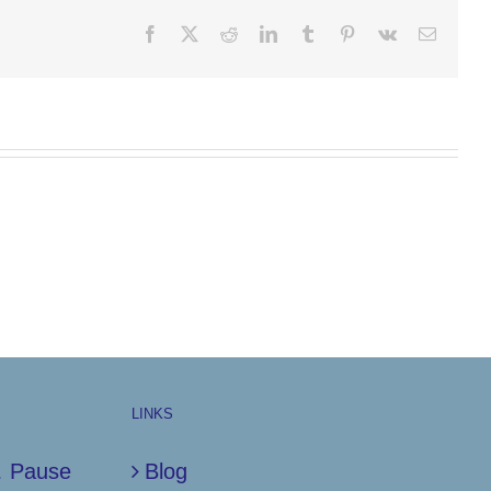
Facebook
X
Reddit
LinkedIn
Tumblr
Pinterest
Vk
E-
Mail
LINKS
… Pause
Blog