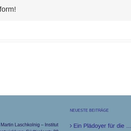
form!
NEUESTE BEITRÄGE
 Martin Laschkolnig – Institut
Ein Plädoyer für die 