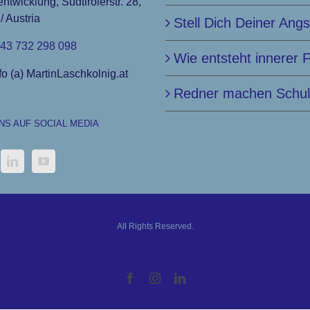
entwicklung, Südtirolerstr. 28,
/ Austria
Stell Dich Deiner Angs
43 732 298 098
Wie entsteht innerer 
fo (a) MartinLaschkolnig.at
Redner machen Schu
UNS AUF SOCIAL MEDIA
All Rights Reserved.
Facebook
Instagram
LinkedIn