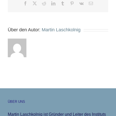
Facebook
X
Reddit
LinkedIn
Tumblr
Pinterest
Vk
E-
Mail
Über den Autor:
Martin Laschkolnig
ÜBER UNS
Martin Laschkolnig ist Gründer und Leiter des Instituts