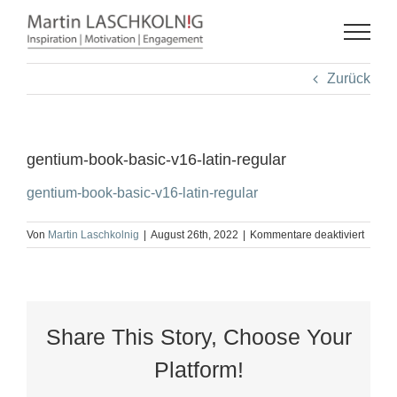
Zum
Inhalt
springen
Zurück
gentium-book-basic-v16-latin-regular
gentium-book-basic-v16-latin-regular
für
Von
Martin Laschkolnig
|
August 26th, 2022
|
Kommentare deaktiviert
gentiu
book-
basic-
v16-
latin-
regula
Share This Story, Choose Your
Platform!