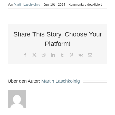
für
Von
Martin Laschkolnig
|
Juni 10th, 2024
|
Kommentare deaktiviert
hr
tech
singapor
20230511
Share This Story, Choose Your
Platform!
Facebook
X
Reddit
LinkedIn
Tumblr
Pinterest
Vk
E-
Mail
Über den Autor:
Martin Laschkolnig