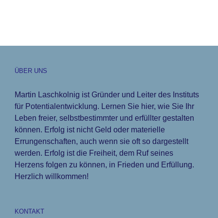
ÜBER UNS
Martin Laschkolnig ist Gründer und Leiter des Instituts
für Potentialentwicklung. Lernen Sie hier, wie Sie Ihr
Leben freier, selbstbestimmter und erfüllter gestalten
können. Erfolg ist nicht Geld oder materielle
Errungenschaften, auch wenn sie oft so dargestellt
werden. Erfolg ist die Freiheit, dem Ruf seines
Herzens folgen zu können, in Frieden und Erfüllung.
Herzlich willkommen!
KONTAKT